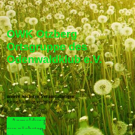
OWK Otzberg
Ortsgruppe de
s
Odenwaldklub e.V.
unsere nächsten Veranstaltungen
Keine Einträge vorhanden.
Anmeldung
zur nächsten