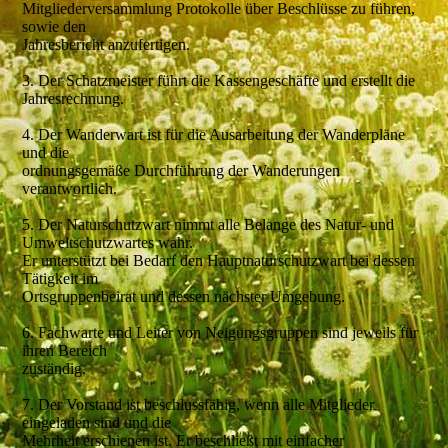
Mitgliederversammlung Protokolle über Beschlüsse zu führen,
sowie den
Jahresbericht anzufertigen.
3. Der Schatzmeister führt die Kassengeschäfte und erstellt die
Jahresrechnung.
4. Der Wanderwart ist für die Ausarbeitung der Wanderpläne
und die
ordnungsgemäße Durchführung der Wanderungen
verantwortlich.
5. Der Naturschutzwart nimmt alle Belange des Natur- und
Umweltschutzwartes wahr.
Er unterstützt bei Bedarf den Hauptnaturschutzwart bei dessen
Tätigkeit im
Ortsgruppenbeirat und dessen nächster Umgebung.
6. Fachwarte und Leiter von Neigungsgruppen sind jeweils für
ihren Bereich
zuständig.
7. Der Vorstand ist beschlussfähig, wenn alle Mitglieder
eingeladen sind und die
Mehrheit erschienen ist. Er beschließt mit einfacher