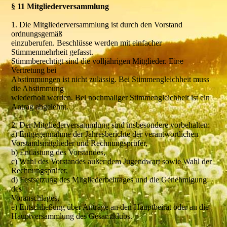
§ 11 Mitgliederversammlung
1. Die Mitgliederversammlung ist durch den Vorstand
ordnungsgemäß
einzuberufen. Beschlüsse werden mit einfacher
Stimmenmehrheit gefasst.
Stimmberechtigt sind die volljährigen Mitglieder. Eine
Vertretung bei
Abstimmungen ist nicht zulässig. Bei Stimmengleichheit muss
die Abstimmung
wiederholt werden. Bei nochmaliger Stimmengleichheit ist ein
Antrag abgelehnt.
2. Der Mitgliederversammlung sind insbesondere vorbehalten:
a) Entgegennahme der Jahresberichte der verantwortlichen
Vorstandsmitglieder und Rechnungsprüfer,
b) Entlastung des Vorstandes,
c) Wahl des Vorstandes außer dem Jugendwart sowie Wahl der
Rechnungsprüfer,
d) Festsetzung des Mitgliederbeitrages und die Genehmigung
des
Voranschlages,
e) Entschließung über Anträge an den Hauptbeirat oder an die
Hauptversammlung des Gesamtklubs.