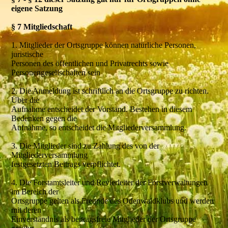
eigene Satzung
§ 7 Mitgliedschaft
1. Mitglieder der Ortsgruppe können natürliche Personen,
juristische
Personen des öffentlichen und Privatrechts sowie
Personengesellschaften sein
2. Die Anmeldung ist schriftlich an die Ortsgruppe zu richten.
Über die
Aufnahme entscheidet der Vorstand. Bestehen in diesem
Bedenken gegen die
Aufnahme, so entscheidet die Mitgliederversammlung.
3. Die Mitglieder sind zu Zahlung des von der
Mitgliederversammlung
festgesetzten Beitrags verpflichtet.
4. Die Forstamtsleiter und Revierleiter der Forstverwaltungen
im Bereich der
Ortsgruppe gelten als Freunde des Odenwaldklubs und werden
mit deren
Einverständnis als beitragsfreie Mitglieder der Ortsgruppe