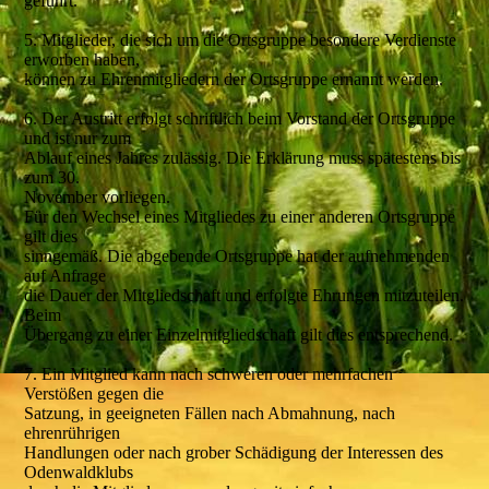
geführt.
5. Mitglieder, die sich um die Ortsgruppe besondere Verdienste
erworben haben,
können zu Ehrenmitgliedern der Ortsgruppe ernannt werden.
6. Der Austritt erfolgt schriftlich beim Vorstand der Ortsgruppe
und ist nur zum
Ablauf eines Jahres zulässig. Die Erklärung muss spätestens bis
zum 30.
November vorliegen.
Für den Wechsel eines Mitgliedes zu einer anderen Ortsgruppe
gilt dies
sinngemäß. Die abgebende Ortsgruppe hat der aufnehmenden
auf Anfrage
die Dauer der Mitgliedschaft und erfolgte Ehrungen mitzuteilen.
Beim
Übergang zu einer Einzelmitgliedschaft gilt dies entsprechend.
7. Ein Mitglied kann nach schweren oder mehrfachen
Verstößen gegen die
Satzung, in geeigneten Fällen nach Abmahnung, nach
ehrenrührigen
Handlungen oder nach grober Schädigung der Interessen des
Odenwaldklubs