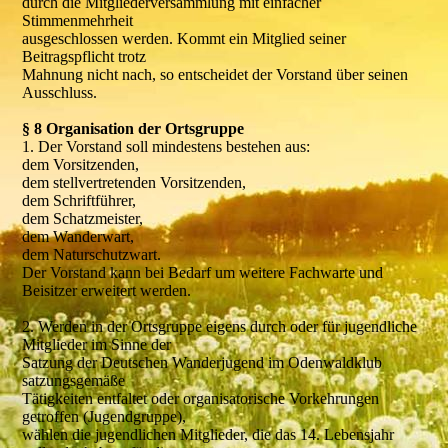
durch die Mitgliederversammlung mit einfacher
Stimmenmehrheit
ausgeschlossen werden. Kommt ein Mitglied seiner
Beitragspflicht trotz
Mahnung nicht nach, so entscheidet der Vorstand über seinen
Ausschluss.
§ 8 Organisation der Ortsgruppe
1. Der Vorstand soll mindestens bestehen aus:
dem Vorsitzenden,
dem stellvertretenden Vorsitzenden,
dem Schriftführer,
dem Schatzmeister,
dem Wanderwart,
dem Naturschutzwart.
Der Vorstand kann bei Bedarf um weitere Fachwarte und
Beisitzer erweitert werden.
2. Werden in der Ortsgruppe eigens durch oder für jugendliche
Mitglieder im Sinne der
Satzung der Deutschen Wanderjugend im Odenwaldklub
satzungsgemäße
Tätigkeiten entfaltet oder organisatorische Vorkehrungen
getroffen (Jugendgruppe),
wählen die jugendlichen Mitglieder, die das 14. Lebensjahr