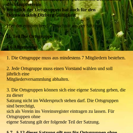
des Hauptvereins
bezüglich der Ortsgruppen hat auch für den
Odenwaldklub Otzberg Gültigkeit.
Hier der entsprechende Ausschnitt aus der Satzung:
II. Teil Die Ortsgruppe
§ 6 Allgemeines
1. Die Ortsgruppe muss aus mindestens 7 Mitgliedern bestehen.
2. Jede Ortsgruppe muss einen Vorstand wählen und soll
jährlich eine
Mitgliederversammlung abhalten.
3. Die Ortsgruppen können sich eine eigene Satzung geben, die
zu dieser
Satzung nicht im Widerspruch stehen darf. Die Ortsgruppen
sind berechtigt,
sich als Verein ins Vereinsregister eintragen zu lassen. Für
Ortsgruppen ohne
eigene Satzung gilt der folgende Teil der Satzung.
§ 7 - § 12 dieser Satzung gilt nur für Ortsgruppen ohne