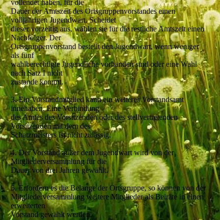
vollendet haben, für die
Dauer der Amtszeit des Ortsgruppenvorstandes einen
volljährigen Jugendwart. Scheidet
dieser vorzeitig aus, wählen sie für die restliche Amtszeit einen
Nachfolger. Der
Ortsgruppenvorstand bestellt den Jugendwart, wenn weniger
als fünf
wahlberechtigte Jugendliche vorhanden sind oder eine Wahl
nach Satz I nicht
zustande kommt.
3. Ein Vorstandmitglied kann ein weiteres Vorstandsamt
innehaben. Eine Verbindung
des Amtes des Vorsitzenden oder des stellvertretenden
Vorsitzenden mit dem des
Schatzmeisters ist nicht zulässig.
4. Der Vorstand außer dem Jugendwart wird von der
Mitgliederversammlung für die
Dauer von drei Jahren gewählt.
5. Erfordern es die Belange der Ortsgruppe, so können von der
Mitgliederversammlung weitere Mitglieder als Beiräte in einen
erweiterten
Vorstand gewählt werden.