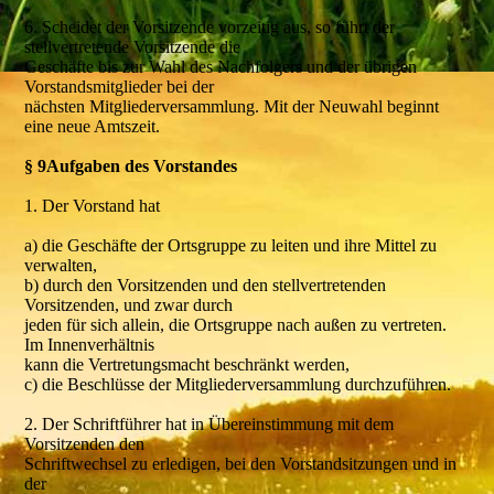
6. Scheidet der Vorsitzende vorzeitig aus, so führt der
stellvertretende Vorsitzende die
Geschäfte bis zur Wahl des Nachfolgers und der übrigen
Vorstandsmitglieder bei der
nächsten Mitgliederversammlung. Mit der Neuwahl beginnt
eine neue Amtszeit.
§ 9Aufgaben des Vorstandes
1. Der Vorstand hat
a) die Geschäfte der Ortsgruppe zu leiten und ihre Mittel zu
verwalten,
b) durch den Vorsitzenden und den stellvertretenden
Vorsitzenden, und zwar durch
jeden für sich allein, die Ortsgruppe nach außen zu vertreten.
Im Innenverhältnis
kann die Vertretungsmacht beschränkt werden,
c) die Beschlüsse der Mitgliederversammlung durchzuführen.
2. Der Schriftführer hat in Übereinstimmung mit dem
Vorsitzenden den
Schriftwechsel zu erledigen, bei den Vorstandsitzungen und in
der