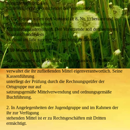
Stimmenmehrheit. Bei
Stimmengleichheit entscheidet der Vorsitzende.
8. Die Beiräte sollen den Vorstand (§ 8, Nr. 1) beraten und in
der Durchführung seiner
Maßnahmen unterstützen. Der Vorsitzende soll den weiteren
Vorstand mindestens
zweimal im Jahr zu einer Besprechung einladen.
§ 10 Wanderjugend
1. Der Jugendwart ist Mitglied des Vorstandes. Er leitet die
Wanderjugend und
verwaltet die ihr zufließenden Mittel eigenverantwortlich. Seine
Kassenführung
unterliegt der Prüfung durch die Rechnungsprüfer der
Ortsgruppe nur auf
satzungsgemäße Mittelverwendung und ordnungsgemäße
Buchführung.
2. In Angelegenheiten der Jugendgruppe und im Rahmen der
ihr zur Verfügung
stehenden Mittel ist er zu Rechtsgeschäften mit Dritten
ermächtigt.