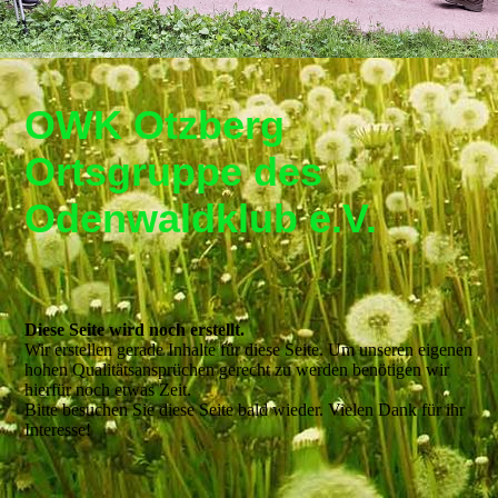
OWK Otzberg
Ortsgruppe de
s
Odenwaldklub e.V.
Diese Seite wird noch erstellt.
Wir erstellen gerade Inhalte für diese Seite. Um unseren eigenen
hohen Qualitätsansprüchen gerecht zu werden benötigen wir
hierfür noch etwas Zeit.
Bitte besuchen Sie diese Seite bald wieder. Vielen Dank für ihr
Interesse!